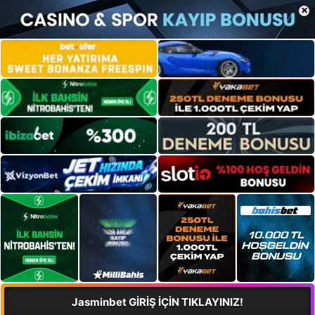
×
Jasminbet GİRİŞ İÇİN TIKLAYINIZ!