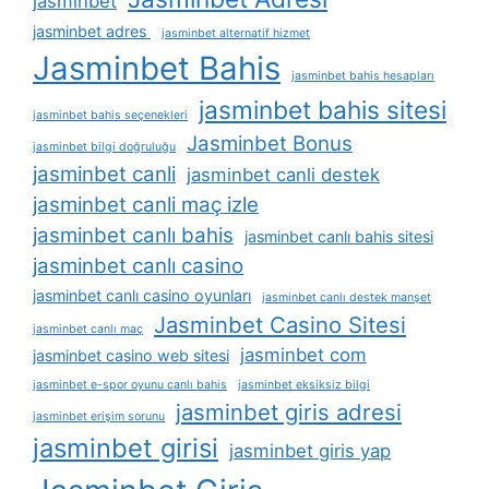
jasminbet
jasminbet adres
jasminbet alternatif hizmet
Jasminbet Bahis
jasminbet bahis hesapları
jasminbet bahis sitesi
jasminbet bahis seçenekleri
Jasminbet Bonus
jasminbet bilgi doğruluğu
jasminbet canli
jasminbet canli destek
jasminbet canli maç izle
jasminbet canlı bahis
jasminbet canlı bahis sitesi
jasminbet canlı casino
jasminbet canlı casino oyunları
jasminbet canlı destek manşet
Jasminbet Casino Sitesi
jasminbet canlı maç
jasminbet com
jasminbet casino web sitesi
jasminbet e-spor oyunu canlı bahis
jasminbet eksiksiz bilgi
jasminbet giris adresi
jasminbet erişim sorunu
jasminbet girisi
jasminbet giris yap