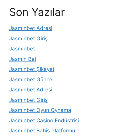
Son Yazılar
Jasminbet Adresi
Jasminbet Giriş
Jasminbet
Jasmin Bet
Jasminbet Şikayet
Jasminbet Güncel
Jasminbet Adresi
Jasminbet Giriş
Jasminbet Oyun Oynama
Jasminbet Casino Endüstrisi
Jasminbet Bahis Platformu