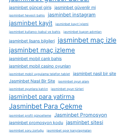
jasminbet güncel giriş
jasminbet güvenlir mi
jasminbet instagram
jasminbet hevesli bahis
jasminbet kayit
jasminbet kayıt i̇şlemi
jasminbet kullanıcı kabul ve bahis
jasminbet kupon adımları
jasminbet maç izle
jasminbet lisans bilgileri
jasminbet maç izleme
jasminbet mobil canlı bahis
jasminbet mobil casino oyunları
jasminbet nasil bir site
jasminbet mobil uygulama telefon tablet
Jasminbet Nasıl Bir Site
jasminbet oyun alanı
jasminbet oyunlara katılın
jasminbet oyun türleri
jasminbet para yatirma
Jasminbet Para Çekme
Jasminbet Promosyon
jasminbet profil güncelleme
jasminbet sitesi
jasminbet promosyon kodu
jasminbet soru zorluğu
jasminbet spor karşılaşmaları