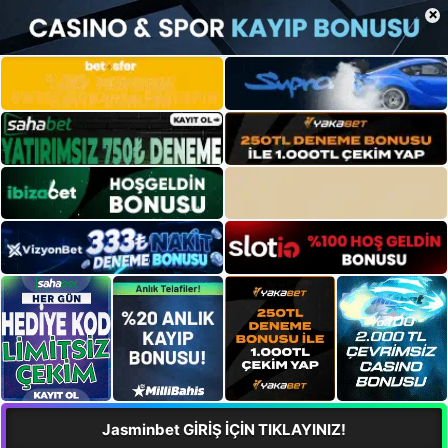
×
Jasminbet GİRİŞ İÇİN TIKLAYINIZ!