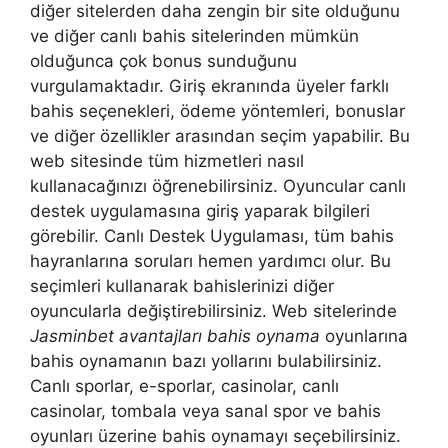
diğer sitelerden daha zengin bir site olduğunu
ve diğer canlı bahis sitelerinden mümkün
olduğunca çok bonus sunduğunu
vurgulamaktadır. Giriş ekranında üyeler farklı
bahis seçenekleri, ödeme yöntemleri, bonuslar
ve diğer özellikler arasından seçim yapabilir. Bu
web sitesinde tüm hizmetleri nasıl
kullanacağınızı öğrenebilirsiniz. Oyuncular canlı
destek uygulamasına giriş yaparak bilgileri
görebilir. Canlı Destek Uygulaması, tüm bahis
hayranlarına soruları hemen yardımcı olur. Bu
seçimleri kullanarak bahislerinizi diğer
oyuncularla değiştirebilirsiniz. Web sitelerinde
Jasminbet avantajları bahis oynama
oyunlarına
bahis oynamanın bazı yollarını bulabilirsiniz.
Canlı sporlar, e-sporlar, casinolar, canlı
casinolar, tombala veya sanal spor ve bahis
oyunları üzerine bahis oynamayı seçebilirsiniz.