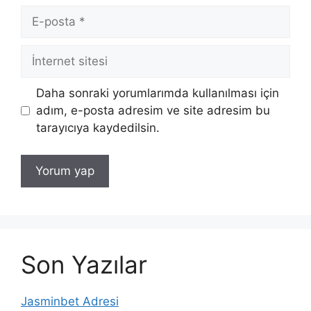
E-
posta
İnternet
sitesi
Daha sonraki yorumlarımda kullanılması için
adım, e-posta adresim ve site adresim bu
tarayıcıya kaydedilsin.
Son Yazılar
Jasminbet Adresi