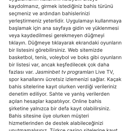
kaydolmanız, girmek istediğiniz bahis türünü
seçmeniz ve ardından bahislerinizi
yerleştirmeniz yeterlidir. Uygulamayı kullanmaya
başlamak için ana sayfaya gidin ve yüklenmesi
veya kaydedilmesi gerekmeyen düğmeyi
tıklayın. Düğmeye tıklayarak ekrandaki oyunların
bir listesini görebilirsiniz. Web sitemizde
basketbol, tenis, voleybol ve boks gibi oyunların
bir listesi var, ancak keşfedilecek çok daha
fazlası var.
Jasminbet tv programları
Live TV,
spor kanallarını ücretsiz izlemenizi sağlar. Kaçak
bahis sitelerine kayıt olurken verdiği verileriniz
denetim ediliyor. Sahte ve yanlış verilerden
açılan hesaplar kapatılıyor. Online bahis
şirketine yalnızca bir defa kayıt olabilirsiniz.
Bahis sitesine üye olurken müşteri
hizmetlerinden de destek alabileceğinizi
unutmamalısınız. Türkçe casino sitelerine kayıt