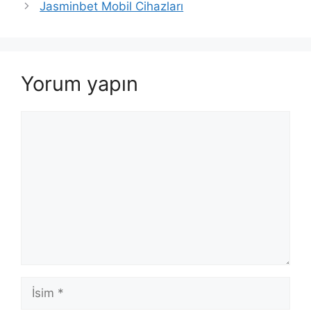
Jasminbet Mobil Cihazları
Yorum yapın
Yorum
İsim