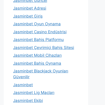
Jasminbet Güncel
Jasminbet Adresi
Jasminbet Giriş
Jasminbet Oyun Oynama
Jasminbet Casino Endüstrisi
Jasminbet Bahis Platformu
Jasminbet Çevrimiçi Bahis Sitesi
Jasminbet Mobil Cihazları
Jasminbet Bahis Oynama
Jasminbet Blackjack Oyunları
Güvenilir
Jasminbet
Jasminbet Lig Maçları
Jasminbet Ekibi