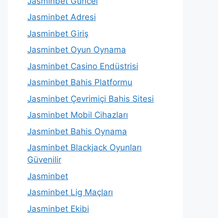
Jasminbet Güncel
Jasminbet Adresi
Jasminbet Giriş
Jasminbet Oyun Oynama
Jasminbet Casino Endüstrisi
Jasminbet Bahis Platformu
Jasminbet Çevrimiçi Bahis Sitesi
Jasminbet Mobil Cihazları
Jasminbet Bahis Oynama
Jasminbet Blackjack Oyunları
Güvenilir
Jasminbet
Jasminbet Lig Maçları
Jasminbet Ekibi