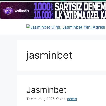
İçeriğe
atla
jasminbet
Jasminbet
Temmuz 11, 2026
Yazarı:
admin