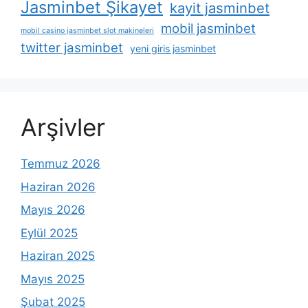
Jasminbet Şikayet
kayit jasminbet
mobil jasminbet
mobil casino jasminbet slot makineleri
twitter jasminbet
yeni giris jasminbet
Arşivler
Temmuz 2026
Haziran 2026
Mayıs 2026
Eylül 2025
Haziran 2025
Mayıs 2025
Şubat 2025