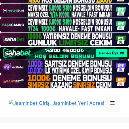
İçeriğe
atla
Menü