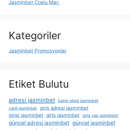
Jasminbet Çoklu Maç
Kategoriler
Jasminbet Promosyonlar
Etiket Bulutu
adresi jasminbet
bahis sitesi jasminbet
giris adresi jasminbet
canli jasminbet
girisi jasminbet
giris jasminbet
giris yap jasminbet
güncel adresi jasminbet
güncel jasminbet