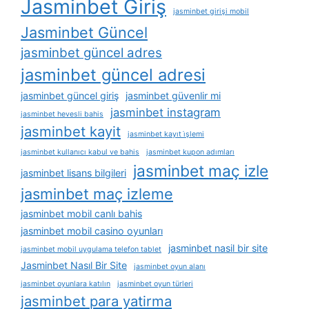
Jasminbet Giriş
jasminbet girişi mobil
Jasminbet Güncel
jasminbet güncel adres
jasminbet güncel adresi
jasminbet güncel giriş
jasminbet güvenlir mi
jasminbet instagram
jasminbet hevesli bahis
jasminbet kayit
jasminbet kayıt i̇şlemi
jasminbet kullanıcı kabul ve bahis
jasminbet kupon adımları
jasminbet maç izle
jasminbet lisans bilgileri
jasminbet maç izleme
jasminbet mobil canlı bahis
jasminbet mobil casino oyunları
jasminbet nasil bir site
jasminbet mobil uygulama telefon tablet
Jasminbet Nasıl Bir Site
jasminbet oyun alanı
jasminbet oyunlara katılın
jasminbet oyun türleri
jasminbet para yatirma