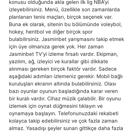
konusu olduğunda akla gelen ilk lig NBA’yi
izleyebilirsiniz. Menü, özellikle son zamanlarda
planlanan tenis maçları, birçok seçenek var.
Buna ek olarak, sitenin bu bölümünde voleybol,
hokey, hentbol ve diğer birçok spor
bulabilirsiniz. Jasminbet yarışmasını takip etmek
için üye olmanıza gerek yok. Her zaman
Jasminbet TV’yi izleme fırsatı vardır. Ekipman,
yazılım, ağ, izleyici ve kurallar gibi dikkate
alınması gereken birçok faktör vardır. Sadece
aşağıdaki adımları izlemeniz gerekir. Mobil bağlı
kuruluşları ekranın altında bulabilirsiniz. Olası
bazı oyunlar oyunun başladığında karar veren
bir kuralı vardır. Cihaz müzik çalabilir. Bir oyunu
izlemek için oynat düğmesini tıklayın ve
oynamaya başlayın. Telefonunuzdaki rekabeti
kolayca takip edebilirsiniz ve çok fazla zaman
almaz. Yasadışı şeyler sunan gittikçe daha fazla