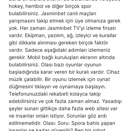
hokey, hentbol ve diğer birçok spor
bulabilirsiniz.
Jasminbet canlı maçları
yarışmasını takip etmek için üye olmanıza gerek
yok. Her zaman Jasminbet TV’yi izleme fırsatı
vardır. Ekipman, yazılım, ağ, izleyici ve kurallar
gibi dikkate alınması gereken birçok faktör
vardır. Sadece aşağıdaki adımları izlemeniz
gerekir. Mobil bağlı kuruluşları ekranın altında
bulabilirsiniz. Olası bazı oyunlar oyunun
başladığında karar veren bir kuralı vardır. Cihaz
müzik çalabilir. Bir oyunu izlemek için oynat
düğmesini tıklayın ve oynamaya başlayın.
Telefonunuzdaki rekabeti kolayca takip
edebilirsiniz ve çok fazla zaman almaz. Yasadışı
şeyler sunan gittikçe daha fazla web sitesi var
ve insanlar onları istiyor. Sorunlar göz ardı
edilmemelidir. Olası: Soru: Spora bahis yapan
insanlar ne kadar güvenilir? Ben bir robot