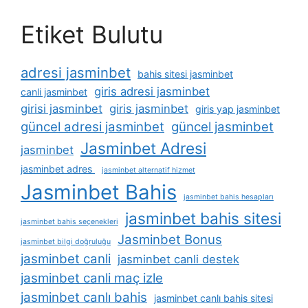
Etiket Bulutu
adresi jasminbet
bahis sitesi jasminbet
giris adresi jasminbet
canli jasminbet
girisi jasminbet
giris jasminbet
giris yap jasminbet
güncel adresi jasminbet
güncel jasminbet
Jasminbet Adresi
jasminbet
jasminbet adres
jasminbet alternatif hizmet
Jasminbet Bahis
jasminbet bahis hesapları
jasminbet bahis sitesi
jasminbet bahis seçenekleri
Jasminbet Bonus
jasminbet bilgi doğruluğu
jasminbet canli
jasminbet canli destek
jasminbet canli maç izle
jasminbet canlı bahis
jasminbet canlı bahis sitesi