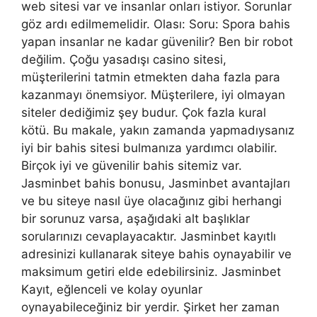
web sitesi var ve insanlar onları istiyor. Sorunlar
göz ardı edilmemelidir. Olası: Soru: Spora bahis
yapan insanlar ne kadar güvenilir? Ben bir robot
değilim. Çoğu yasadışı casino sitesi,
müşterilerini tatmin etmekten daha fazla para
kazanmayı önemsiyor. Müşterilere, iyi olmayan
siteler dediğimiz şey budur. Çok fazla kural
kötü. Bu makale, yakın zamanda yapmadıysanız
iyi bir bahis sitesi bulmanıza yardımcı olabilir.
Birçok iyi ve güvenilir bahis sitemiz var.
Jasminbet bahis bonusu, Jasminbet avantajları
ve bu siteye nasıl üye olacağınız gibi herhangi
bir sorunuz varsa, aşağıdaki alt başlıklar
sorularınızı cevaplayacaktır. Jasminbet kayıtlı
adresinizi kullanarak siteye bahis oynayabilir ve
maksimum getiri elde edebilirsiniz. Jasminbet
Kayıt, eğlenceli ve kolay oyunlar
oynayabileceğiniz bir yerdir. Şirket her zaman