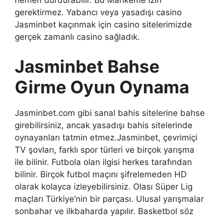
hemen durdurabilir. Bu Mahkeme izin
gerektirmez. Yabancı veya yasadışı casino
Jasminbet kaçınmak için casino sitelerimizde
gerçek zamanlı casino sağladık.
Jasminbet Bahse
Girme Oyun Oynama
Jasminbet.com gibi sanal bahis sitelerine bahse
girebilirsiniz, ancak yasadışı bahis sitelerinde
oynayanları tatmin etmez.Jasminbet, çevrimiçi
TV şovları, farklı spor türleri ve birçok yarışma
ile bilinir. Futbola olan ilgisi herkes tarafından
bilinir. Birçok futbol maçını şifrelemeden HD
olarak kolayca izleyebilirsiniz. Olası Süper Lig
maçları Türkiye’nin bir parçası. Ulusal yarışmalar
sonbahar ve ilkbaharda yapılır. Basketbol söz