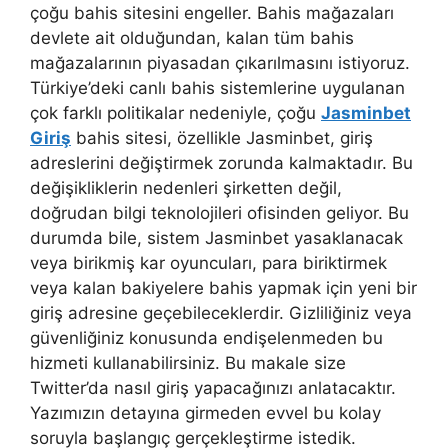
çoğu bahis sitesini engeller. Bahis mağazaları
devlete ait olduğundan, kalan tüm bahis
mağazalarının piyasadan çıkarılmasını istiyoruz.
Türkiye’deki canlı bahis sistemlerine uygulanan
çok farklı politikalar nedeniyle, çoğu
Jasminbet
Giriş
bahis sitesi, özellikle Jasminbet, giriş
adreslerini değiştirmek zorunda kalmaktadır. Bu
değişikliklerin nedenleri şirketten değil,
doğrudan bilgi teknolojileri ofisinden geliyor. Bu
durumda bile, sistem Jasminbet yasaklanacak
veya birikmiş kar oyuncuları, para biriktirmek
veya kalan bakiyelere bahis yapmak için yeni bir
giriş adresine geçebileceklerdir. Gizliliğiniz veya
güvenliğiniz konusunda endişelenmeden bu
hizmeti kullanabilirsiniz. Bu makale size
Twitter’da nasıl giriş yapacağınızı anlatacaktır.
Yazımızın detayına girmeden evvel bu kolay
soruyla başlangıç gerçekleştirme istedik.