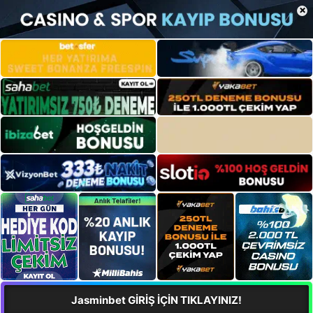
×
Jasminbet GİRİŞ İÇİN TIKLAYINIZ!