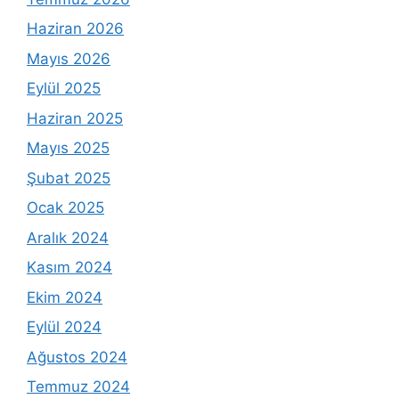
Haziran 2026
Mayıs 2026
Eylül 2025
Haziran 2025
Mayıs 2025
Şubat 2025
Ocak 2025
Aralık 2024
Kasım 2024
Ekim 2024
Eylül 2024
Ağustos 2024
Temmuz 2024