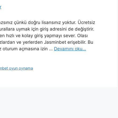
nız çünkü doğru lisansınız yoktur. Ücretsiz
rallara uymak için giriş adresini de değiştirir.
den hızlı ve kolay giriş yapmayı sever. Olası
hazlardan ve yerlerden Jasminbet erişebilir. Bu
suz oturum açmasına izin …
Devamını oku…
inbet oyun oynama