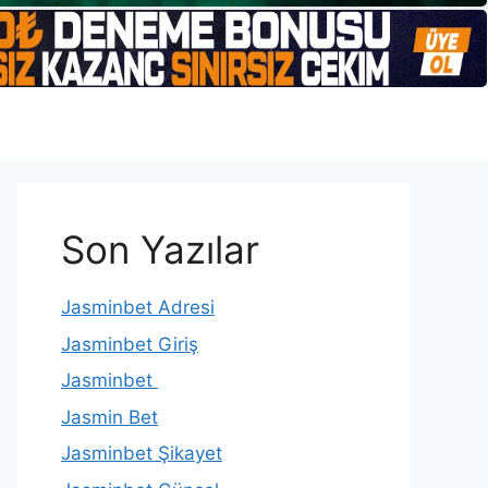
Son Yazılar
Jasminbet Adresi
Jasminbet Giriş
Jasminbet
Jasmin Bet
Jasminbet Şikayet