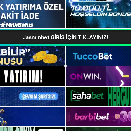
Jasminbet GİRİŞ İÇİN TIKLAYINIZ!