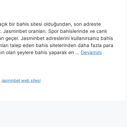
açık bir bahis sitesi olduğundan, son adreste
r. Jasminbet oranları. Spor bahislerinde ve canlı
 geçer. Jasminbet adreslerini kullanırsanız bahis
anları talep eden bahis sitelerinden daha fazla para
emin olan şeylere bahis yaparak en …
Devamını
,
jasminbet web sitesi