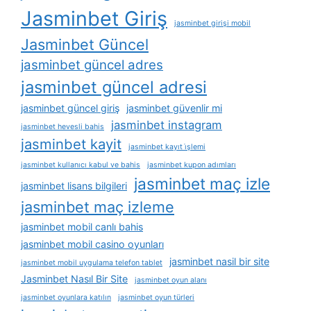
Jasminbet Giriş
jasminbet girişi mobil
Jasminbet Güncel
jasminbet güncel adres
jasminbet güncel adresi
jasminbet güncel giriş
jasminbet güvenlir mi
jasminbet instagram
jasminbet hevesli bahis
jasminbet kayit
jasminbet kayıt i̇şlemi
jasminbet kullanıcı kabul ve bahis
jasminbet kupon adımları
jasminbet maç izle
jasminbet lisans bilgileri
jasminbet maç izleme
jasminbet mobil canlı bahis
jasminbet mobil casino oyunları
jasminbet nasil bir site
jasminbet mobil uygulama telefon tablet
Jasminbet Nasıl Bir Site
jasminbet oyun alanı
jasminbet oyunlara katılın
jasminbet oyun türleri