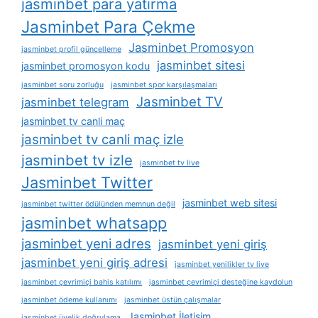
jasminbet para yatirma
Jasminbet Para Çekme
Jasminbet Promosyon
jasminbet profil güncelleme
jasminbet sitesi
jasminbet promosyon kodu
jasminbet soru zorluğu
jasminbet spor karşılaşmaları
Jasminbet TV
jasminbet telegram
jasminbet tv canli maç
jasminbet tv canli maç izle
jasminbet tv izle
jasminbet tv live
Jasminbet Twitter
jasminbet web sitesi
jasminbet twitter ödülünden memnun değil
jasminbet whatsapp
jasminbet yeni adres
jasminbet yeni giriş
jasminbet yeni giriş adresi
jasminbet yenilikler tv live
jasminbet çevrimiçi bahis katılımı
jasminbet çevrimiçi desteğine kaydolun
jasminbet ödeme kullanımı
jasminbet üstün çalışmalar
Jasminbet İletişim
jasminbet üyelik doğrulama