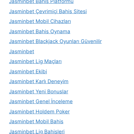
Jasminbet Bahis Platformu
Jasminbet Çevrimiçi Bahis Sitesi
Jasminbet Mobil Cihazları
Jasminbet Bahis Oynama
Jasminbet Blackjack Oyunları Güvenilir
Jasminbet
Jasminbet Lig Maçları
Jasminbet Ekibi
Jasminbet Karlı Deneyim
Jasminbet Yeni Bonuslar
Jasminbet Genel İnceleme
Jasminbet Holdem Poker
Jasminbet Mobil Bahis
Jasminbet Lig Bahisleri