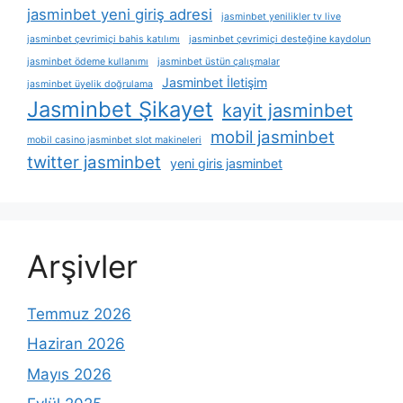
jasminbet yeni giriş adresi
jasminbet yenilikler tv live
jasminbet çevrimiçi bahis katılımı
jasminbet çevrimiçi desteğine kaydolun
jasminbet ödeme kullanımı
jasminbet üstün çalışmalar
Jasminbet İletişim
jasminbet üyelik doğrulama
Jasminbet Şikayet
kayit jasminbet
mobil jasminbet
mobil casino jasminbet slot makineleri
twitter jasminbet
yeni giris jasminbet
Arşivler
Temmuz 2026
Haziran 2026
Mayıs 2026