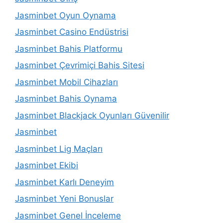
Jasminbet Oyun Oynama
Jasminbet Casino Endüstrisi
Jasminbet Bahis Platformu
Jasminbet Çevrimiçi Bahis Sitesi
Jasminbet Mobil Cihazları
Jasminbet Bahis Oynama
Jasminbet Blackjack Oyunları Güvenilir
Jasminbet
Jasminbet Lig Maçları
Jasminbet Ekibi
Jasminbet Karlı Deneyim
Jasminbet Yeni Bonuslar
Jasminbet Genel İnceleme