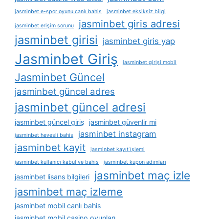
jasminbet e-spor oyunu canlı bahis
jasminbet eksiksiz bilgi
jasminbet giris adresi
jasminbet erişim sorunu
jasminbet girisi
jasminbet giris yap
Jasminbet Giriş
jasminbet girişi mobil
Jasminbet Güncel
jasminbet güncel adres
jasminbet güncel adresi
jasminbet güncel giriş
jasminbet güvenlir mi
jasminbet instagram
jasminbet hevesli bahis
jasminbet kayit
jasminbet kayıt i̇şlemi
jasminbet kullanıcı kabul ve bahis
jasminbet kupon adımları
jasminbet maç izle
jasminbet lisans bilgileri
jasminbet maç izleme
jasminbet mobil canlı bahis
jasminbet mobil casino oyunları