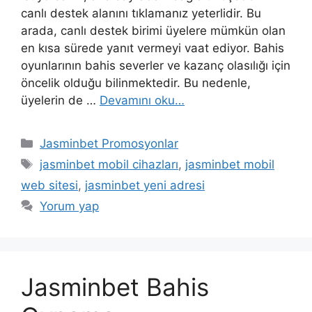
canlı destek alanını tıklamanız yeterlidir. Bu
arada, canlı destek birimi üyelere mümkün olan
en kısa sürede yanıt vermeyi vaat ediyor. Bahis
oyunlarının bahis severler ve kazanç olasılığı için
öncelik olduğu bilinmektedir. Bu nedenle,
üyelerin de …
Devamını oku…
Kategoriler
Jasminbet Promosyonlar
Etiketler
jasminbet mobil cihazları
,
jasminbet mobil
web sitesi
,
jasminbet yeni adresi
Yorum yap
Jasminbet Bahis