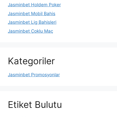
Jasminbet Holdem Poker
Jasminbet Mobil Bahis
Jasminbet Lig Bahisleri
Jasminbet Çoklu Maç
Kategoriler
Jasminbet Promosyonlar
Etiket Bulutu