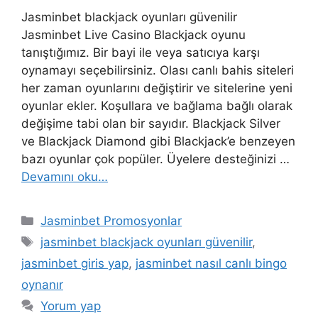
Jasminbet blackjack oyunları güvenilir
Jasminbet Live Casino Blackjack oyunu
tanıştığımız. Bir bayi ile veya satıcıya karşı
oynamayı seçebilirsiniz. Olası canlı bahis siteleri
her zaman oyunlarını değiştirir ve sitelerine yeni
oyunlar ekler. Koşullara ve bağlama bağlı olarak
değişime tabi olan bir sayıdır. Blackjack Silver
ve Blackjack Diamond gibi Blackjack’e benzeyen
bazı oyunlar çok popüler. Üyelere desteğinizi …
Devamını oku…
Kategoriler
Jasminbet Promosyonlar
Etiketler
jasminbet blackjack oyunları güvenilir
,
jasminbet giris yap
,
jasminbet nasıl canlı bingo
oynanır
Yorum yap