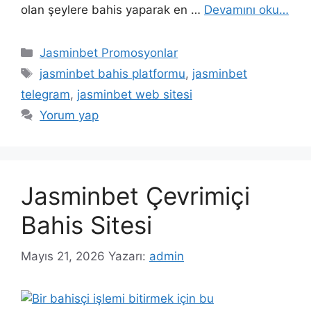
olan şeylere bahis yaparak en …
Devamını oku…
Kategoriler
Jasminbet Promosyonlar
Etiketler
jasminbet bahis platformu
,
jasminbet
telegram
,
jasminbet web sitesi
Yorum yap
Jasminbet Çevrimiçi
Bahis Sitesi
Mayıs 21, 2026
Yazarı:
admin