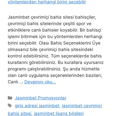
Jasminbet çevrimiçi bahis sitesi bahisçiler,
çevrimiçi bahis sitelerinde çeşitli spor ve
etkinliklere canlı bahisler koyabilir. Bir bahisçi
işlemi bitirmek için bu yöntemlerden herhangi
birini seçebilir. Olası Bahis Seçeneklerini Üye
olmasanız bile çevrimiçi bahis sitesindeki
kontrol edebilirsiniz. Tüm seçeneklerde bahis
kurallarını görebilirsiniz. Bu kurallara uyursanız
programı çalıştırabilirsiniz. Şu anda hizmette
olan canlı uygulama seçeneklerinden bazıları;
Canlı …
Devamını oku…
Kategoriler
Jasminbet Promosyonlar
Etiketler
giris adresi jasminbet
,
jasminbet çevrimiçi
bahis sitesi
,
jasminbet lisans bilgileri