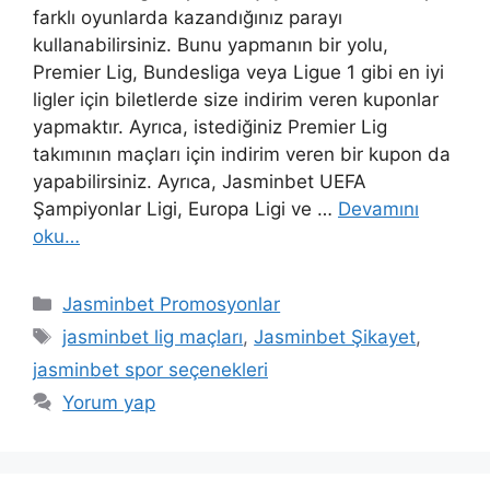
farklı oyunlarda kazandığınız parayı
kullanabilirsiniz. Bunu yapmanın bir yolu,
Premier Lig, Bundesliga veya Ligue 1 gibi en iyi
ligler için biletlerde size indirim veren kuponlar
yapmaktır. Ayrıca, istediğiniz Premier Lig
takımının maçları için indirim veren bir kupon da
yapabilirsiniz. Ayrıca, Jasminbet UEFA
Şampiyonlar Ligi, Europa Ligi ve …
Devamını
oku…
Kategoriler
Jasminbet Promosyonlar
Etiketler
jasminbet lig maçları
,
Jasminbet Şikayet
,
jasminbet spor seçenekleri
Yorum yap