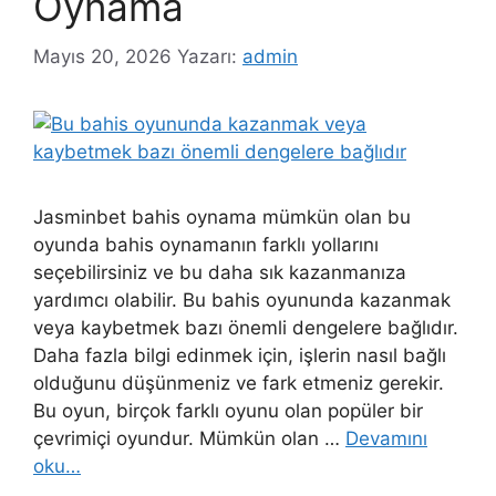
Oynama
Mayıs 20, 2026
Yazarı:
admin
Jasminbet bahis oynama mümkün olan bu
oyunda bahis oynamanın farklı yollarını
seçebilirsiniz ve bu daha sık kazanmanıza
yardımcı olabilir. Bu bahis oyununda kazanmak
veya kaybetmek bazı önemli dengelere bağlıdır.
Daha fazla bilgi edinmek için, işlerin nasıl bağlı
olduğunu düşünmeniz ve fark etmeniz gerekir.
Bu oyun, birçok farklı oyunu olan popüler bir
çevrimiçi oyundur. Mümkün olan …
Devamını
oku…