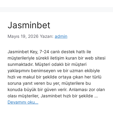
Jasminbet
Mayıs 19, 2026
Yazarı:
admin
Jasminbet Key, 7-24 canlı destek hattı ile
müşterileriyle sürekli iletişim kuran bir web sitesi
sunmaktadır. Müşteri odaklı bir müşteri
yaklaşımını benimseyen ve bir uzman ekibiyle
hızlı ve makul bir şekilde ortaya çıkan her türlü
soruna yanıt veren bu yer, müşterilere bu
konuda büyük bir güven verir. Anlaması zor olan
olası müşteriler, Jasminbet hızlı bir şekilde …
Devamını oku…