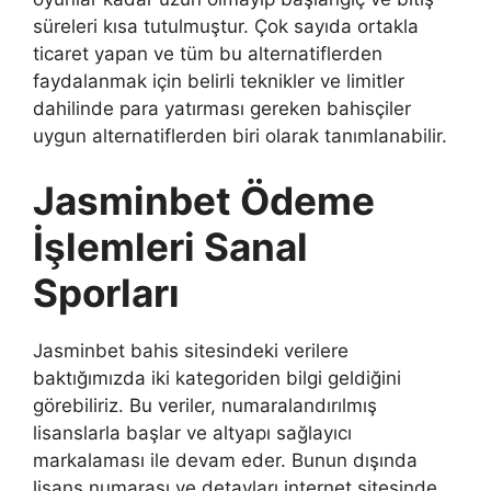
süreleri kısa tutulmuştur. Çok sayıda ortakla
ticaret yapan ve tüm bu alternatiflerden
faydalanmak için belirli teknikler ve limitler
dahilinde para yatırması gereken bahisçiler
uygun alternatiflerden biri olarak tanımlanabilir.
Jasminbet Ödeme
İşlemleri Sanal
Sporları
Jasminbet bahis sitesindeki verilere
baktığımızda iki kategoriden bilgi geldiğini
görebiliriz. Bu veriler, numaralandırılmış
lisanslarla başlar ve altyapı sağlayıcı
markalaması ile devam eder. Bunun dışında
lisans numarası ve detayları internet sitesinde