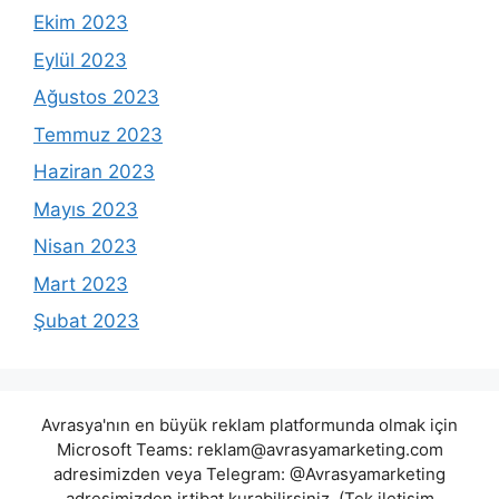
Ekim 2023
Eylül 2023
Ağustos 2023
Temmuz 2023
Haziran 2023
Mayıs 2023
Nisan 2023
Mart 2023
Şubat 2023
Avrasya'nın en büyük reklam platformunda olmak için
Microsoft Teams:
reklam@avrasyamarketing.com
adresimizden veya Telegram: @Avrasyamarketing
adresimizden irtibat kurabilirsiniz. (Tek iletişim