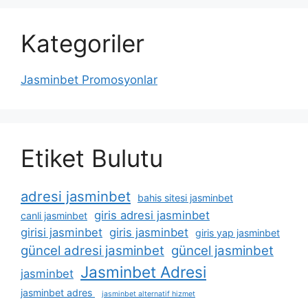
Kategoriler
Jasminbet Promosyonlar
Etiket Bulutu
adresi jasminbet
bahis sitesi jasminbet
giris adresi jasminbet
canli jasminbet
girisi jasminbet
giris jasminbet
giris yap jasminbet
güncel adresi jasminbet
güncel jasminbet
Jasminbet Adresi
jasminbet
jasminbet adres
jasminbet alternatif hizmet