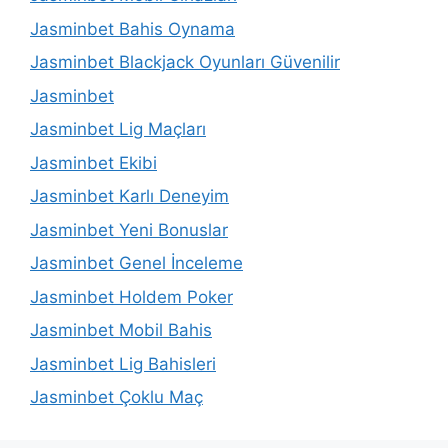
Jasminbet Bahis Oynama
Jasminbet Blackjack Oyunları Güvenilir
Jasminbet
Jasminbet Lig Maçları
Jasminbet Ekibi
Jasminbet Karlı Deneyim
Jasminbet Yeni Bonuslar
Jasminbet Genel İnceleme
Jasminbet Holdem Poker
Jasminbet Mobil Bahis
Jasminbet Lig Bahisleri
Jasminbet Çoklu Maç