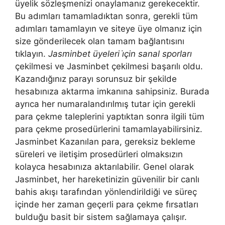
üyelik sözleşmenizi onaylamanız gerekecektir.
Bu adımları tamamladıktan sonra, gerekli tüm
adımları tamamlayın ve siteye üye olmanız için
size gönderilecek olan tamam bağlantısını
tıklayın.
Jasminbet üyeleri i̇çin sanal sporları
çekilmesi ve Jasminbet çekilmesi başarılı oldu.
Kazandığınız parayı sorunsuz bir şekilde
hesabınıza aktarma imkanına sahipsiniz. Burada
ayrıca her numaralandırılmış tutar için gerekli
para çekme taleplerini yaptıktan sonra ilgili tüm
para çekme prosedürlerini tamamlayabilirsiniz.
Jasminbet Kazanılan para, gereksiz bekleme
süreleri ve iletişim prosedürleri olmaksızın
kolayca hesabınıza aktarılabilir. Genel olarak
Jasminbet, her hareketinizin güvenilir bir canlı
bahis akışı tarafından yönlendirildiği ve süreç
içinde her zaman geçerli para çekme fırsatları
bulduğu basit bir sistem sağlamaya çalışır.