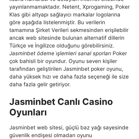
yayınlanmamaktadır. Netent, Xprogaming, Poker
Klas gibi altyapı sağlayıcı markalar logolarına
göre aşağıda listelenmiştir. Bu verilerin
tamamına Şirket Verileri sekmesinden erişilebilir
ancak web sitesinde bulunan alternatif dillerin
Türkçe ve İngilizce olduğunu görebilirsiniz.
Jasminbet ödeme i̇şlemleri sanal sporları
Poker
çok bahisli bir oyundur. Oyunu seven kişiler
tarafından geliştirilen Jasminbet poker oyunu,
daha yüksek hızı ve daha fazla seçeneği ile size
daha fazla gelir getiriyor.
Jasminbet Canlı Casino
Oyunları
Jasminbet web sitesi, güçlü baz yağı sayesinde
güvenlik endişesi olmadan oyunu