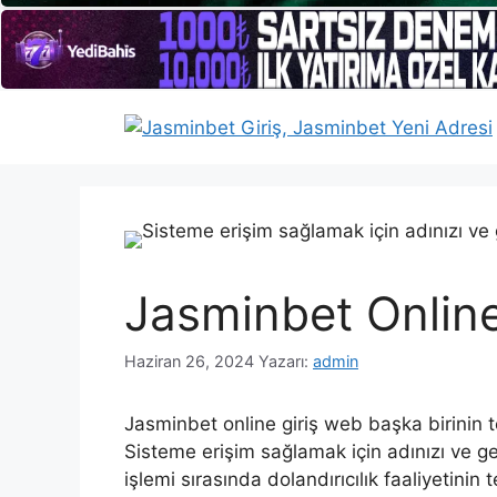
İçeriğe
atla
Jasminbet Online
Haziran 26, 2024
Yazarı:
admin
Jasminbet online giriş web başka birinin te
Sisteme erişim sağlamak için adınızı ve ge
işlemi sırasında dolandırıcılık faaliyetini