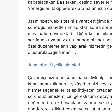
kapatılacaktır. Başlarken, casino severleri
Yönergeleri takip ederek aramalarınızın da
Jasminbet web sitesini ziyaret ettiğimde 
sunduğu hizmetleri anladıktan sonra sorun
mevzuatına uymaktadır. Diğer kullanıcıları
şartlarına uymanız durumunda hizmet herha
özel düzenlemelerin yapılarak hizmetin ge
oluşturulacağına inanılır.
Jasminbet Üyelik İşlemleri
Çevrimiçi hizmetin sunulma şekliyle ilgili h
kanallarını kullanarak şikâyetlerinizi veya 
hizmet seçenekleri talep ihtiyacını ortadan
sorunsuz bir işlem için gerekli tüm detayla
değerlendirerek hesaplarını zahmetsizce yö
göndererek dikkat çekmeye çalıştım ama b