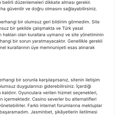
n belirli düzenlemeleri dikkate alması gerekir.
ha güvenilir ve doğru olmasını sağlayabilirsiniz.
herhangi bir olumsuz geri bildirim görmedim. Site
suz bir şekilde çalışmakta ve Türk yasal
n hakları olan kurallara uymanız ve site yönetiminin
ngi bir sorun yaratmayacaktır. Genellikle gerekli
nel kurallarının üye memnuniyeti esas alınarak
erhangi bir sorunla karşılaşırsanız, sitenin iletişim
olumsuz duygularınızı giderebilirsiniz. İçerdiği
 kaldırır. Oyunculara verilen hizmet seçenekleri,
rı içermektedir. Casino severler bu alternatifleri
netebilirler. Farklı internet forumlarına mektuplar
aşaramadım. Jasminbet, şikâyetlerin iletilmesi