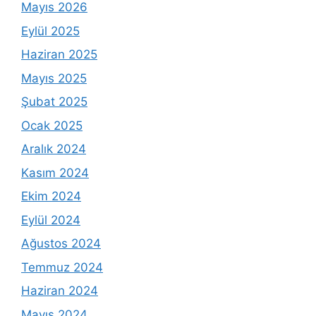
Mayıs 2026
Eylül 2025
Haziran 2025
Mayıs 2025
Şubat 2025
Ocak 2025
Aralık 2024
Kasım 2024
Ekim 2024
Eylül 2024
Ağustos 2024
Temmuz 2024
Haziran 2024
Mayıs 2024