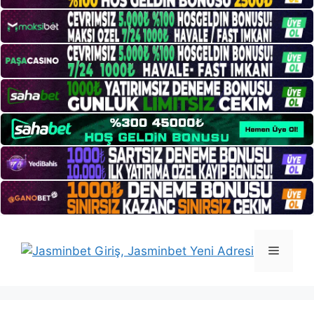
İçeriğe
atla
Menü