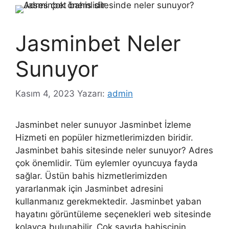
Jasminbet Neler
Sunuyor
Kasım 4, 2023
Yazarı:
admin
Jasminbet neler sunuyor Jasminbet İzleme
Hizmeti en popüler hizmetlerimizden biridir.
Jasminbet bahis sitesinde neler sunuyor? Adres
çok önemlidir. Tüm eylemler oyuncuya fayda
sağlar. Üstün bahis hizmetlerimizden
yararlanmak için Jasminbet adresini
kullanmanız gerekmektedir. Jasminbet yaban
hayatını görüntüleme seçenekleri web sitesinde
kolayca bulunabilir. Çok sayıda bahisçinin