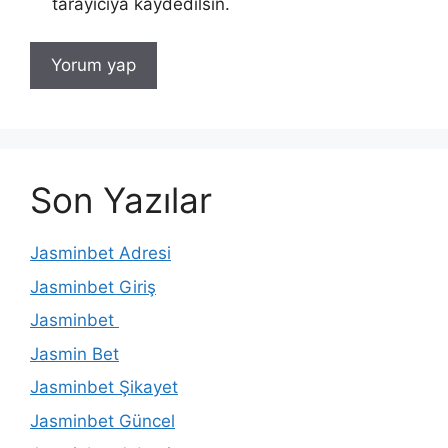
tarayıcıya kaydedilsin.
Son Yazılar
Jasminbet Adresi
Jasminbet Giriş
Jasminbet
Jasmin Bet
Jasminbet Şikayet
Jasminbet Güncel