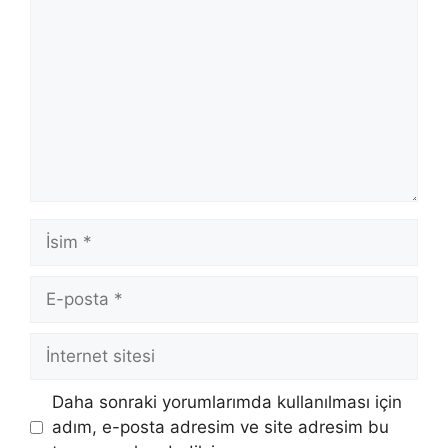
İsim
E-
posta
İnternet
sitesi
Daha sonraki yorumlarımda kullanılması için
adım, e-posta adresim ve site adresim bu