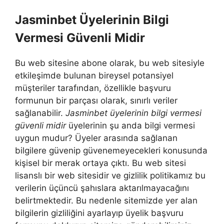
Jasminbet Üyelerinin Bilgi
Vermesi Güvenli Midir
Bu web sitesine abone olarak, bu web sitesiyle
etkileşimde bulunan bireysel potansiyel
müşteriler tarafından, özellikle başvuru
formunun bir parçası olarak, sınırlı veriler
sağlanabilir.
Jasminbet üyelerinin bilgi vermesi
güvenli midir
üyelerinin şu anda bilgi vermesi
uygun mudur? Üyeler arasında sağlanan
bilgilere güvenip güvenemeyecekleri konusunda
kişisel bir merak ortaya çıktı. Bu web sitesi
lisanslı bir web sitesidir ve gizlilik politikamız bu
verilerin üçüncü şahıslara aktarılmayacağını
belirtmektedir. Bu nedenle sitemizde yer alan
bilgilerin gizliliğini ayarlayıp üyelik başvuru