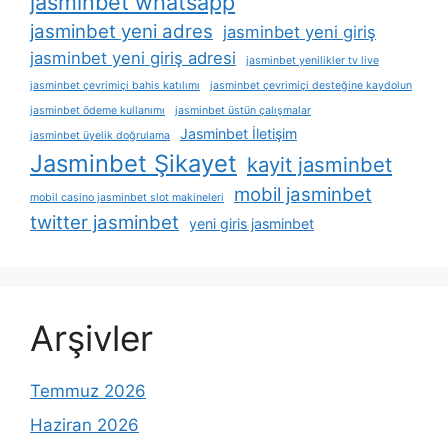
jasminbet whatsapp
jasminbet yeni adres
jasminbet yeni giriş
jasminbet yeni giriş adresi
jasminbet yenilikler tv live
jasminbet çevrimiçi bahis katılımı
jasminbet çevrimiçi desteğine kaydolun
jasminbet ödeme kullanımı
jasminbet üstün çalışmalar
Jasminbet İletişim
jasminbet üyelik doğrulama
Jasminbet Şikayet
kayit jasminbet
mobil jasminbet
mobil casino jasminbet slot makineleri
twitter jasminbet
yeni giris jasminbet
Arşivler
Temmuz 2026
Haziran 2026