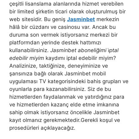
çeşitli lisanslama alanlarında hizmet verebilen
bir limited şirketin ticari olarak oluşturulmuş bir
web sitesidir. Bu geniş
Jasminbet
merkezin
hâlâ bir cüzdanı ve casinosu var. Ancak bu
duruma son vermek istiyorsanız merkezi bir
platformdan yerinde destek hattımızı
kullanabilirsiniz.
Jasminbet aboneliğimi i̇ptal
edebilir miyim
kaydımı iptal edebilir miyim?
Analizinize, taktiğinize, deneyiminize ve
şansınıza bağlı olarak Jasminbet mobil
uygulaması TV kategorisindeki bahis grupları ve
oyunlarla para kazanabilirsiniz. Siz de bu
hizmetlerden faydalanmak ve yatırdığınız para
ve hizmetlerden kazanç elde etme imkanına
sahip olmak istiyorsanız öncelikle Jasminbet
kayıt olmanız gerekmektedir.Gerekli koşul ve
prosedürleri açıklayacağız.