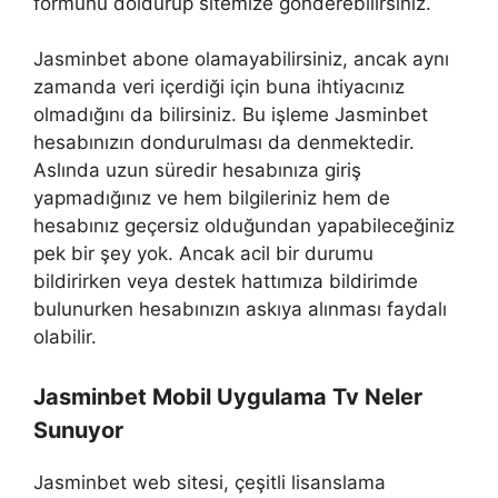
formunu doldurup sitemize gönderebilirsiniz.
Jasminbet abone olamayabilirsiniz, ancak aynı
zamanda veri içerdiği için buna ihtiyacınız
olmadığını da bilirsiniz. Bu işleme Jasminbet
hesabınızın dondurulması da denmektedir.
Aslında uzun süredir hesabınıza giriş
yapmadığınız ve hem bilgileriniz hem de
hesabınız geçersiz olduğundan yapabileceğiniz
pek bir şey yok. Ancak acil bir durumu
bildirirken veya destek hattımıza bildirimde
bulunurken hesabınızın askıya alınması faydalı
olabilir.
Jasminbet Mobil Uygulama Tv Neler
Sunuyor
Jasminbet web sitesi, çeşitli lisanslama