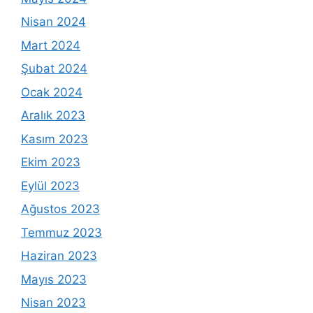
Nisan 2024
Mart 2024
Şubat 2024
Ocak 2024
Aralık 2023
Kasım 2023
Ekim 2023
Eylül 2023
Ağustos 2023
Temmuz 2023
Haziran 2023
Mayıs 2023
Nisan 2023