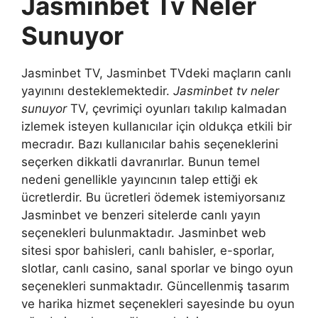
Jasminbet Tv Neler
Sunuyor
Jasminbet TV, Jasminbet TVdeki maçların canlı
yayınını desteklemektedir.
Jasminbet tv neler
sunuyor
TV, çevrimiçi oyunları takılıp kalmadan
izlemek isteyen kullanıcılar için oldukça etkili bir
mecradır. Bazı kullanıcılar bahis seçeneklerini
seçerken dikkatli davranırlar. Bunun temel
nedeni genellikle yayıncının talep ettiği ek
ücretlerdir. Bu ücretleri ödemek istemiyorsanız
Jasminbet ve benzeri sitelerde canlı yayın
seçenekleri bulunmaktadır. Jasminbet web
sitesi spor bahisleri, canlı bahisler, e-sporlar,
slotlar, canlı casino, sanal sporlar ve bingo oyun
seçenekleri sunmaktadır. Güncellenmiş tasarım
ve harika hizmet seçenekleri sayesinde bu oyun