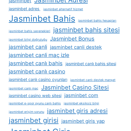
jasminbet
jasminbet adres
jasminbet alternatif hizmet
Jasminbet Bahis
jasminbet bahis hesapları
jasminbet bahis sitesi
jasminbet bahis seçenekleri
Jasminbet Bonus
jasminbet bilgi doğruluğu
jasminbet canli
jasminbet canli destek
jasminbet canli maç izle
jasminbet canlı bahis
jasminbet canlı bahis sitesi
jasminbet canlı casino
jasminbet canlı casino oyunları
jasminbet canlı destek manşet
Jasminbet Casino Sitesi
jasminbet canlı maç
jasminbet com
jasminbet casino web sitesi
jasminbet e-spor oyunu canlı bahis
jasminbet eksiksiz bilgi
jasminbet giris adresi
jasminbet erişim sorunu
jasminbet girisi
jasminbet giris yap