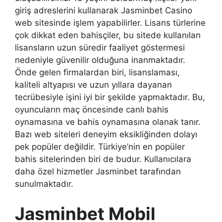
giriş adreslerini kullanarak Jasminbet Casino
web sitesinde işlem yapabilirler. Lisans türlerine
çok dikkat eden bahisçiler, bu sitede kullanılan
lisansların uzun süredir faaliyet göstermesi
nedeniyle güvenilir olduğuna inanmaktadır.
Önde gelen firmalardan biri, lisanslaması,
kaliteli altyapısı ve uzun yıllara dayanan
tecrübesiyle işini iyi bir şekilde yapmaktadır. Bu,
oyuncuların maç öncesinde canlı bahis
oynamasına ve bahis oynamasına olanak tanır.
Bazı web siteleri deneyim eksikliğinden dolayı
pek popüler değildir. Türkiye’nin en popüler
bahis sitelerinden biri de budur. Kullanıcılara
daha özel hizmetler Jasminbet tarafından
sunulmaktadır.
Jasminbet Mobil