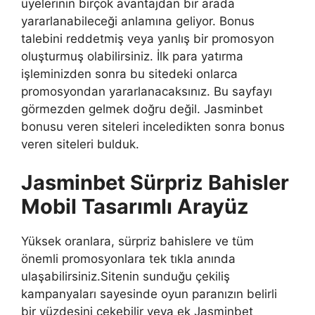
üyelerinin birçok avantajdan bir arada
yararlanabileceği anlamına geliyor. Bonus
talebini reddetmiş veya yanlış bir promosyon
oluşturmuş olabilirsiniz. İlk para yatırma
işleminizden sonra bu sitedeki onlarca
promosyondan yararlanacaksınız. Bu sayfayı
görmezden gelmek doğru değil. Jasminbet
bonusu veren siteleri inceledikten sonra bonus
veren siteleri bulduk.
Jasminbet Sürpriz Bahisler
Mobil Tasarımlı Arayüz
Yüksek oranlara, sürpriz bahislere ve tüm
önemli promosyonlara tek tıkla anında
ulaşabilirsiniz.Sitenin sunduğu çekiliş
kampanyaları sayesinde oyun paranızın belirli
bir yüzdesini çekebilir veya ek Jasminbet