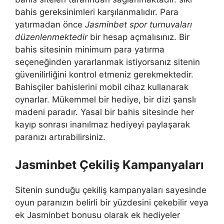
bahis gereksinimleri karşılanmalıdır. Para
yatırmadan önce
Jasminbet spor turnuvaları
düzenlenmektedir
bir hesap açmalısınız. Bir
bahis sitesinin minimum para yatırma
seçeneğinden yararlanmak istiyorsanız sitenin
güvenilirliğini kontrol etmeniz gerekmektedir.
Bahisçiler bahislerini mobil cihaz kullanarak
oynarlar. Mükemmel bir hediye, bir dizi şanslı
madeni paradır. Yasal bir bahis sitesinde her
kayıp sonrası inanılmaz hediyeyi paylaşarak
paranızı artırabilirsiniz.
Jasminbet Çekiliş Kampanyaları
Sitenin sunduğu çekiliş kampanyaları sayesinde
oyun paranızın belirli bir yüzdesini çekebilir veya
ek Jasminbet bonusu olarak ek hediyeler