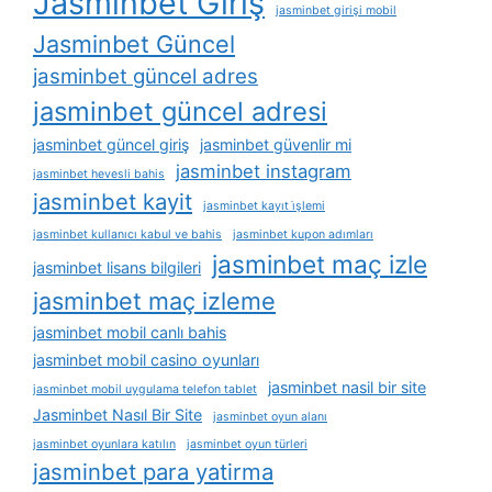
Jasminbet Giriş
jasminbet girişi mobil
Jasminbet Güncel
jasminbet güncel adres
jasminbet güncel adresi
jasminbet güncel giriş
jasminbet güvenlir mi
jasminbet instagram
jasminbet hevesli bahis
jasminbet kayit
jasminbet kayıt i̇şlemi
jasminbet kullanıcı kabul ve bahis
jasminbet kupon adımları
jasminbet maç izle
jasminbet lisans bilgileri
jasminbet maç izleme
jasminbet mobil canlı bahis
jasminbet mobil casino oyunları
jasminbet nasil bir site
jasminbet mobil uygulama telefon tablet
Jasminbet Nasıl Bir Site
jasminbet oyun alanı
jasminbet oyunlara katılın
jasminbet oyun türleri
jasminbet para yatirma