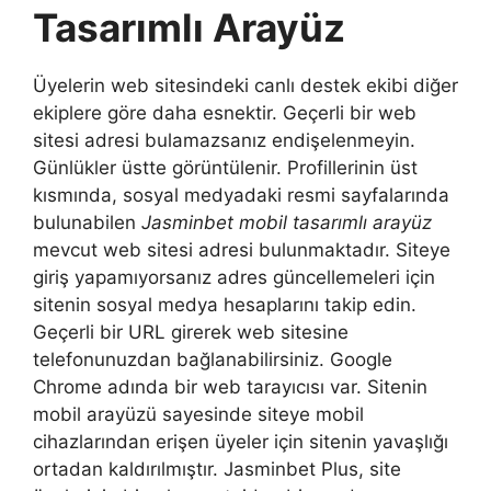
Tasarımlı Arayüz
Üyelerin web sitesindeki canlı destek ekibi diğer
ekiplere göre daha esnektir. Geçerli bir web
sitesi adresi bulamazsanız endişelenmeyin.
Günlükler üstte görüntülenir. Profillerinin üst
kısmında, sosyal medyadaki resmi sayfalarında
bulunabilen
Jasminbet mobil tasarımlı arayüz
mevcut web sitesi adresi bulunmaktadır. Siteye
giriş yapamıyorsanız adres güncellemeleri için
sitenin sosyal medya hesaplarını takip edin.
Geçerli bir URL girerek web sitesine
telefonunuzdan bağlanabilirsiniz. Google
Chrome adında bir web tarayıcısı var. Sitenin
mobil arayüzü sayesinde siteye mobil
cihazlarından erişen üyeler için sitenin yavaşlığı
ortadan kaldırılmıştır. Jasminbet Plus, site