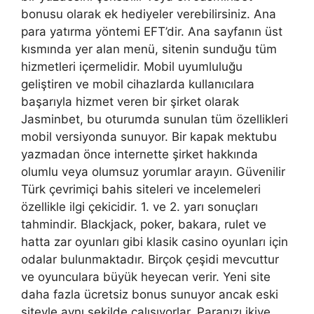
bonusu olarak ek hediyeler verebilirsiniz. Ana
para yatırma yöntemi EFT’dir. Ana sayfanın üst
kısmında yer alan menü, sitenin sunduğu tüm
hizmetleri içermelidir. Mobil uyumluluğu
geliştiren ve mobil cihazlarda kullanıcılara
başarıyla hizmet veren bir şirket olarak
Jasminbet, bu oturumda sunulan tüm özellikleri
mobil versiyonda sunuyor. Bir kapak mektubu
yazmadan önce internette şirket hakkında
olumlu veya olumsuz yorumlar arayın. Güvenilir
Türk çevrimiçi bahis siteleri ve incelemeleri
özellikle ilgi çekicidir. 1. ve 2. yarı sonuçları
tahmindir. Blackjack, poker, bakara, rulet ve
hatta zar oyunları gibi klasik casino oyunları için
odalar bulunmaktadır. Birçok çeşidi mevcuttur
ve oyunculara büyük heyecan verir. Yeni site
daha fazla ücretsiz bonus sunuyor ancak eski
siteyle aynı şekilde çalışıyorlar. Paranızı ikiye