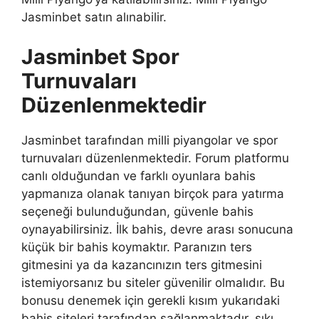
Jasminbet satın alınabilir.
Jasminbet Spor
Turnuvaları
Düzenlenmektedir
Jasminbet tarafından milli piyangolar ve spor
turnuvaları düzenlenmektedir. Forum platformu
canlı olduğundan ve farklı oyunlara bahis
yapmanıza olanak tanıyan birçok para yatırma
seçeneği bulunduğundan, güvenle bahis
oynayabilirsiniz. İlk bahis, devre arası sonucuna
küçük bir bahis koymaktır. Paranızın ters
gitmesini ya da kazancınızın ters gitmesini
istemiyorsanız bu siteler güvenilir olmalıdır. Bu
bonusu denemek için gerekli kısım yukarıdaki
bahis siteleri tarafından sağlanmaktadır. sıkı