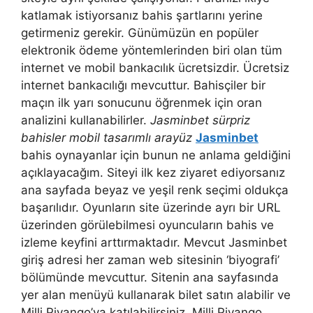
katlamak istiyorsanız bahis şartlarını yerine
getirmeniz gerekir. Günümüzün en popüler
elektronik ödeme yöntemlerinden biri olan tüm
internet ve mobil bankacılık ücretsizdir. Ücretsiz
internet bankacılığı mevcuttur. Bahisçiler bir
maçın ilk yarı sonucunu öğrenmek için oran
analizini kullanabilirler.
Jasminbet sürpriz
bahisler mobil tasarımlı arayüz
Jasminbet
bahis oynayanlar için bunun ne anlama geldiğini
açıklayacağım. Siteyi ilk kez ziyaret ediyorsanız
ana sayfada beyaz ve yeşil renk seçimi oldukça
başarılıdır. Oyunların site üzerinde ayrı bir URL
üzerinden görülebilmesi oyuncuların bahis ve
izleme keyfini arttırmaktadır. Mevcut Jasminbet
giriş adresi her zaman web sitesinin ‘biyografi’
bölümünde mevcuttur. Sitenin ana sayfasında
yer alan menüyü kullanarak bilet satın alabilir ve
Milli Piyango’ya katılabilirsiniz. Milli Piyango