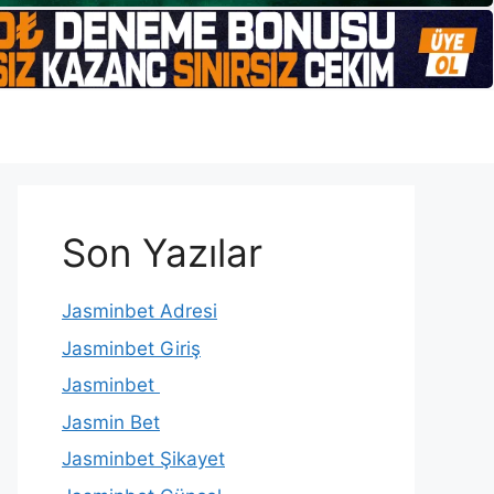
Son Yazılar
Jasminbet Adresi
Jasminbet Giriş
Jasminbet
Jasmin Bet
Jasminbet Şikayet