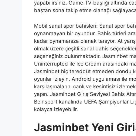
yapabilirsiniz. Game TV başlığı altında cas
baştan sona takip etme olanağı sağlayacak
Mobil sanal spor bahisleri: Sanal spor bah
oynanmayan bir oyundur. Bahis türleri aras
kadar oynamanıza olanak tanıyor. At yarışı
olmak üzere çeşitli sanal bahis seçenekler
seçeneğiniz bulunmaktadır. Jasminbet ma
Uninterrupted ile Ice Cream arasındaki maç
Jasminbet hiç tereddüt etmeden dondu ka
oyunlar izleyin. Android uygulaması ile m
karşılaşmalarını canlı ve kesintisiz izlemek
yapın. Jasminbet Giriş Seviyesi Bahis Alt
Beinsport kanalında UEFA Şampiyonlar Ligi i
kolayca izleyebilir.
Jasminbet Yeni Giri