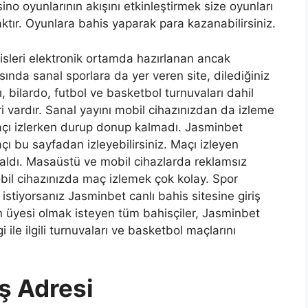
ino oyunlarının akışını etkinleştirmek size oyunları
tır. Oyunlara bahis yaparak para kazanabilirsiniz.
isleri elektronik ortamda hazırlanan ancak
ında sanal sporlara da yer veren site, dilediğiniz
, bilardo, futbol ve basketbol turnuvaları dahil
i vardır. Sanal yayını mobil cihazınızdan da izleme
çı izlerken durup donup kalmadı. Jasminbet
ı bu sayfadan izleyebilirsiniz. Maçı izleyen
ldı. Masaüstü ve mobil cihazlarda reklamsız
obil cihazınızda maç izlemek çok kolay. Spor
 istiyorsanız Jasminbet canlı bahis sitesine giriş
ın üyesi olmak isteyen tüm bahisçiler, Jasminbet
le ilgili turnuvaları ve basketbol maçlarını
ş Adresi