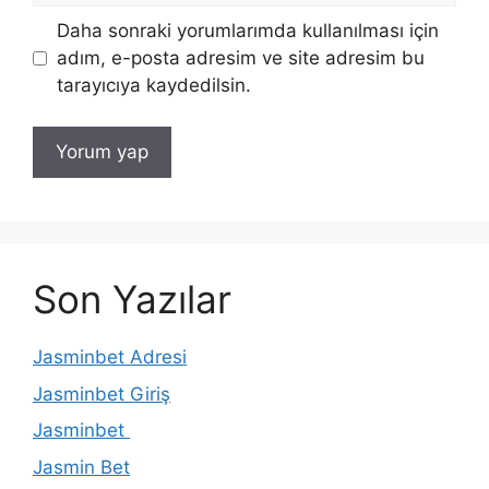
Daha sonraki yorumlarımda kullanılması için
adım, e-posta adresim ve site adresim bu
tarayıcıya kaydedilsin.
Son Yazılar
Jasminbet Adresi
Jasminbet Giriş
Jasminbet
Jasmin Bet