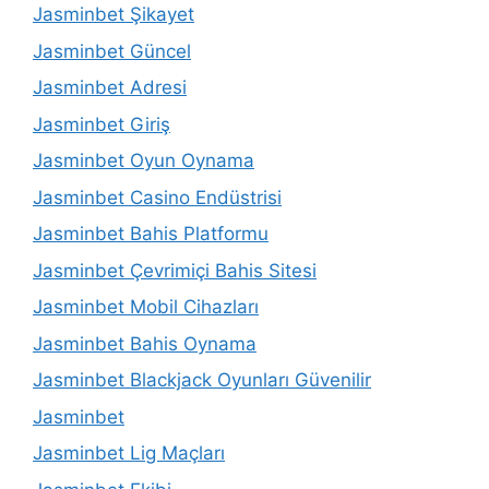
Jasminbet Şikayet
Jasminbet Güncel
Jasminbet Adresi
Jasminbet Giriş
Jasminbet Oyun Oynama
Jasminbet Casino Endüstrisi
Jasminbet Bahis Platformu
Jasminbet Çevrimiçi Bahis Sitesi
Jasminbet Mobil Cihazları
Jasminbet Bahis Oynama
Jasminbet Blackjack Oyunları Güvenilir
Jasminbet
Jasminbet Lig Maçları