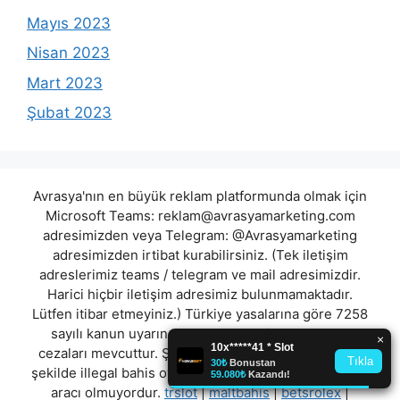
Mayıs 2023
Nisan 2023
Mart 2023
Şubat 2023
Avrasya'nın en büyük reklam platformunda olmak için
Microsoft Teams:
reklam@avrasyamarketing.com
adresimizden veya Telegram: @Avrasyamarketing
adresimizden irtibat kurabilirsiniz. (Tek iletişim
adreslerimiz teams / telegram ve mail adresimizdir.
Harici hiçbir iletişim adresimiz bulunmamaktadır.
Lütfen itibar etmeyiniz.) Türkiye yasalarına göre 7258
sayılı kanun uyarınca yasa dışı bahis oynamanın
cezaları mevcuttur. Şu an bulunduğunuz site hiç bir
şekilde illegal bahis oyunları oynatmıyor ve oynamaya
aracı olmuyordur.
trslot
|
maltbahis
|
betsrolex
|