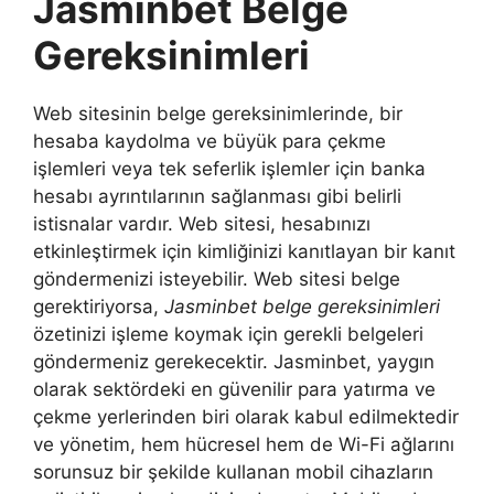
Jasminbet Belge
Gereksinimleri
Web sitesinin belge gereksinimlerinde, bir
hesaba kaydolma ve büyük para çekme
işlemleri veya tek seferlik işlemler için banka
hesabı ayrıntılarının sağlanması gibi belirli
istisnalar vardır. Web sitesi, hesabınızı
etkinleştirmek için kimliğinizi kanıtlayan bir kanıt
göndermenizi isteyebilir. Web sitesi belge
gerektiriyorsa,
Jasminbet belge gereksinimleri
özetinizi işleme koymak için gerekli belgeleri
göndermeniz gerekecektir. Jasminbet, yaygın
olarak sektördeki en güvenilir para yatırma ve
çekme yerlerinden biri olarak kabul edilmektedir
ve yönetim, hem hücresel hem de Wi-Fi ağlarını
sorunsuz bir şekilde kullanan mobil cihazların