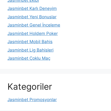
Jasminbet Ekibi
Jasminbet Karlı Deneyim
Jasminbet Yeni Bonuslar
Jasminbet Genel İnceleme
Jasminbet Holdem Poker
Jasminbet Mobil Bahis
Jasminbet Lig Bahisleri
Jasminbet Çoklu Maç
Kategoriler
Jasminbet Promosyonlar